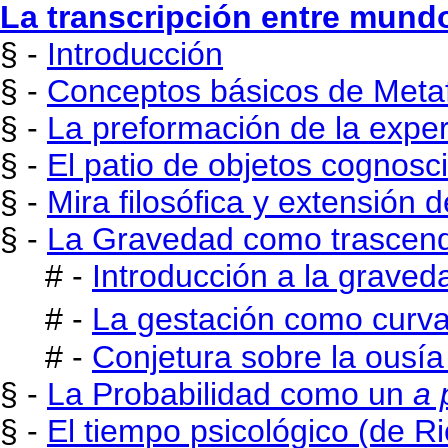
La transcripción entre mund
§ -
Introducción
§ -
Conceptos básicos de Metafí
§ -
La preformación de la expe
§ -
El patio de objetos cognosc
§ -
Mira filosófica y extensión 
§ -
La Gravedad como trascende
# -
Introducción a la graved
# -
La gestación como curva
# -
Conjetura sobre la ousía
§ -
La Probabilidad como un
a 
§ -
El tiempo psicológico (de 