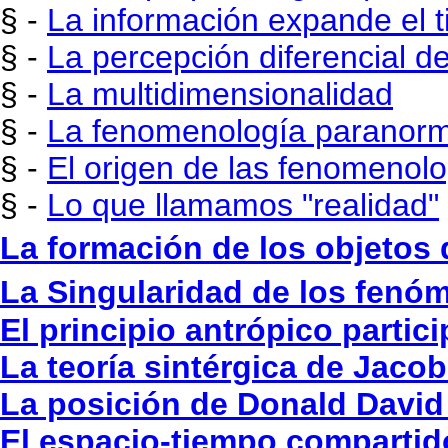
§ -
La información expande el t
§ -
La percepción diferencial d
§ -
La multidimensionalidad
§ -
La fenomenología paranorm
§ -
El origen de las fenomenol
§ -
Lo que llamamos "realidad"
La formación de los objetos 
La Singularidad de los fenóm
El principio antrópico partic
La teoría sintérgica de Jac
La posición de Donald Davi
El espacio-tiempo compartid